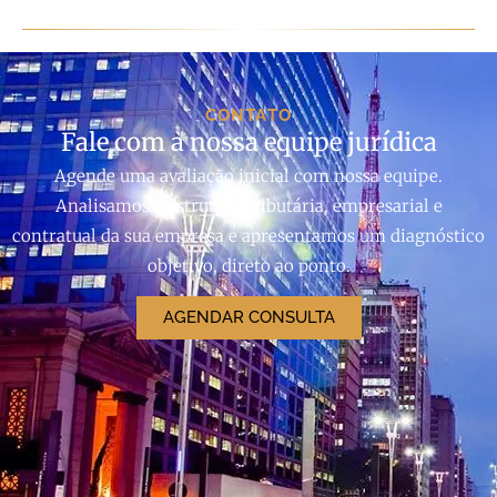
CONTATO
Fale com a nossa equipe jurídica
Agende uma avaliação inicial com nossa equipe.
Analisamos a estrutura tributária, empresarial e
contratual da sua empresa e apresentamos um diagnóstico
objetivo, direto ao ponto.
AGENDAR CONSULTA